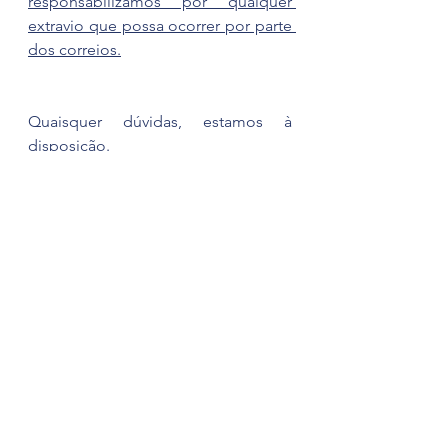
responsabilizamos por qualquer 
extravio que possa ocorrer por parte 
dos correios.
Quaisquer dúvidas, estamos à 
disposição.
Atendimento da secretaria: segunda 
à sexta, das 14hs às 19hs.
Ver tudo
Posts recentes