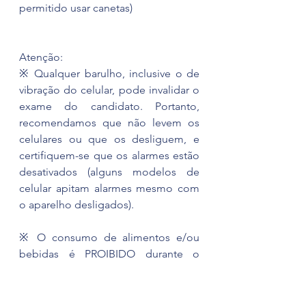
permitido usar canetas)
Atenção:
※ Qualquer barulho, inclusive o de 
vibração do celular, pode invalidar o 
exame do candidato. Portanto, 
recomendamos que não levem os 
celulares ou que os desliguem, e 
certifiquem-se que os alarmes estão 
desativados (alguns modelos de 
celular apitam alarmes mesmo com 
o aparelho desligados).
※ O consumo de alimentos e/ou 
bebidas é PROIBIDO durante o 
exame. Porém, o candidado pode 
consumir fora da sala, durante os 
intervalos. A cantina estará 