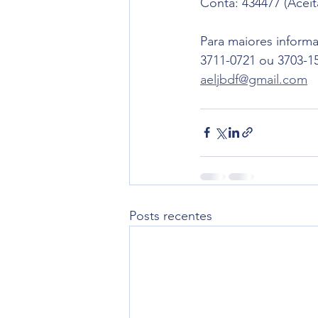
Conta: 434477 (Acei
Para maiores informa
3711-0721 ou 3703-15
aeljbdf@gmail.com
Posts recentes