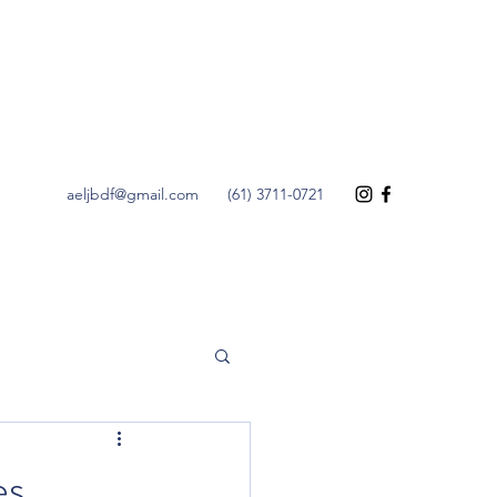
aeljbdf@gmail.com
(61) 3711-0721
es