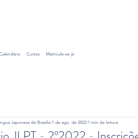
Calendário
Cursos
Matricule-se já
íngua Japonesa de Brasília
1 de ago. de 2022
1 min de leitura
io JLPT - 2º2022 - Inscriçõ