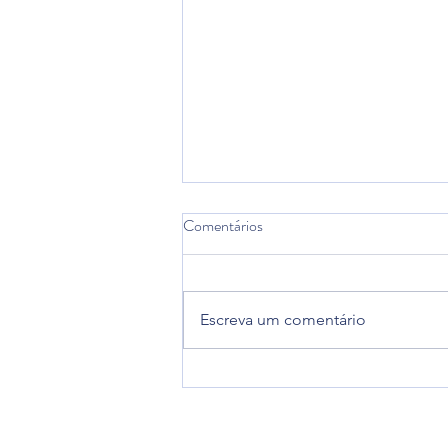
Comentários
Escreva um comentário
2º Semestre de 2026 -
Matrículas Abertas!!!